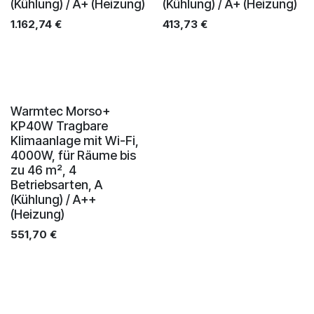
(Kühlung) / A+ (Heizung)
(Kühlung) / A+ (Heizung)
1.162,74
€
413,73
€
Neu!
Warmtec Morso+
KP40W Tragbare
Klimaanlage mit Wi-Fi,
4000W, für Räume bis
zu 46 m², 4
Betriebsarten, A
(Kühlung) / A++
(Heizung)
551,70
€