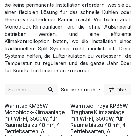
die keine permanente Installation erfordern, was sie zu
einer flexiblen Lösung für das schnelle Kühlen oder
Heizen verschiedener Räume macht. Wir bieten auch
Monoblock-Klimaanlagen an, die ohne Außengerät
betrieben werden, und eine effiziente
Klimakontrolloption bieten, wo die Installation eines
traditionellen Split-Systems nicht möglich ist. Diese
Systeme helfen, die Luftzirkulation zu verbessern, die
Temperatur zu regulieren und das ganze Jahr über
für Komfort im Innenraum zu sorgen.
Sortieren nach
Filter
Neu!
Neu!
Warmtec KM35W
Warmtec Froya KP35W
Monoblock-Klimaanlage
Tragbare Klimaanlage
mit Wi-Fi, 3500W, für
mit Wi-Fi, 3500W, für
Räume bis zu 40 m², 4
Räume bis zu 40 m², 4
Betriebsarten, A
Betriebsarten, A